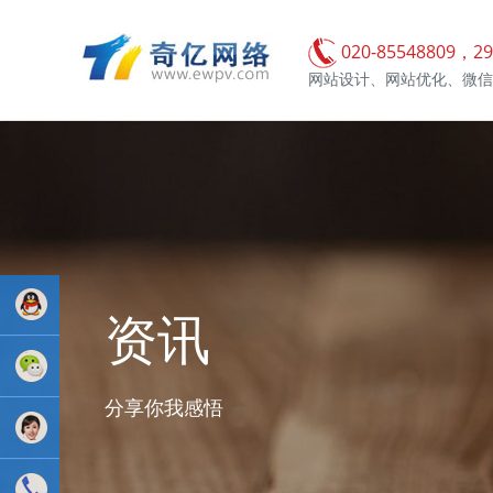
020-85548809，29
网站设计、网站优化、微信
资讯
业务
分享你我感悟
QQ：
81233044
售后Q :