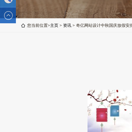
2589562336
电话 :
您当前位置>
主页
>
资讯
> 奇亿网站设计中秋国庆放假安
19928326554